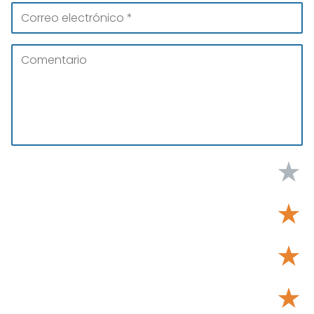
★
★
★
★