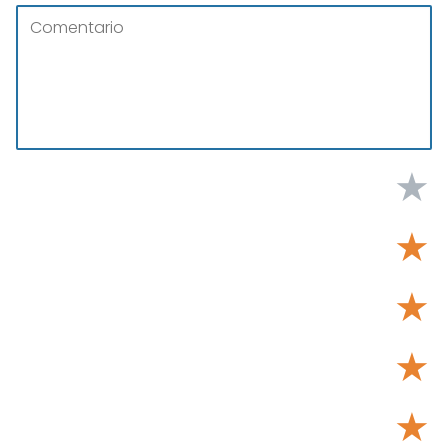
★
★
★
★
★