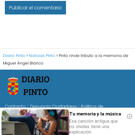
Diario Pinto
Noticias Pinto
Pinto rinde tributo a la memoria de
Miguel Ángel Blanco
Contacto
Denuncia Ciudadana
Politica de
Tu memoria y la música
Privacidad
Politica de Cookies
Términos de Uso
Esa canción antigua que
no olvidas tiene una
explicación