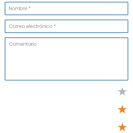
★
★
★