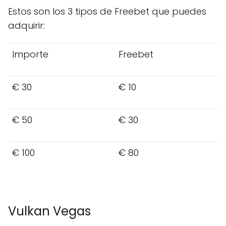
Estos son los 3 tipos de Freebet que puedes
adquirir:
Importe
Freebet
€ 30
€ 10
€ 50
€ 30
€ 100
€ 80
Vulkan Vegas