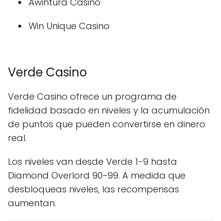
Awintura Casino
Win Unique Casino
Verde Casino
Verde Casino ofrece un programa de
fidelidad basado en niveles y la acumulación
de puntos que pueden convertirse en dinero
real.
Los niveles van desde Verde 1-9 hasta
Diamond Overlord 90-99. A medida que
desbloqueas niveles, las recompensas
aumentan.