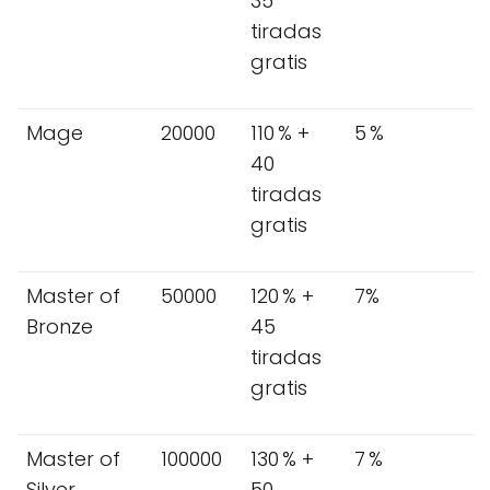
35
tiradas
gratis
Mage
20000
110 % +
5 %
40
tiradas
gratis
Master of
50000
120 % +
7%
Bronze
45
tiradas
gratis
Master of
100000
130 % +
7 %
Silver
50