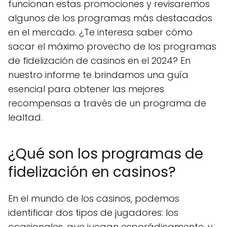
funcionan estas promociones y revisaremos
algunos de los programas más destacados
en el mercado. ¿Te interesa saber cómo
sacar el máximo provecho de los programas
de fidelización de casinos en el 2024? En
nuestro informe te brindamos una guía
esencial para obtener las mejores
recompensas a través de un programa de
lealtad.
¿Qué son los programas de
fidelización en casinos?
En el mundo de los casinos, podemos
identificar dos tipos de jugadores: los
ocasionales, que juegan esporádicamente, y