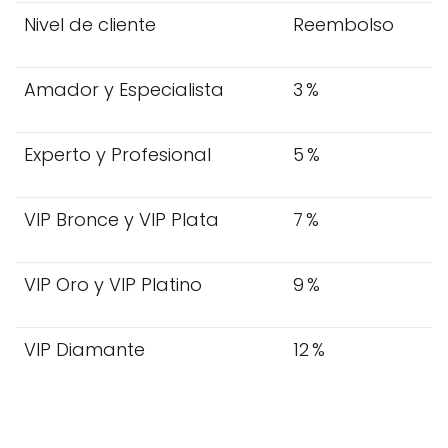
Nivel de cliente
Reembolso
Amador y Especialista
3 %
Experto y Profesional
5 %
VIP Bronce y VIP Plata
7 %
VIP Oro y VIP Platino
9 %
VIP Diamante
12 %