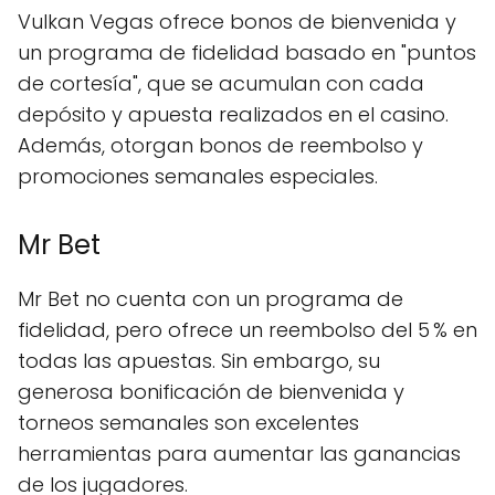
Vulkan Vegas ofrece bonos de bienvenida y
un programa de fidelidad basado en "puntos
de cortesía", que se acumulan con cada
depósito y apuesta realizados en el casino.
Además, otorgan bonos de reembolso y
promociones semanales especiales.
Mr Bet
Mr Bet no cuenta con un programa de
fidelidad, pero ofrece un reembolso del 5 % en
todas las apuestas. Sin embargo, su
generosa bonificación de bienvenida y
torneos semanales son excelentes
herramientas para aumentar las ganancias
de los jugadores.