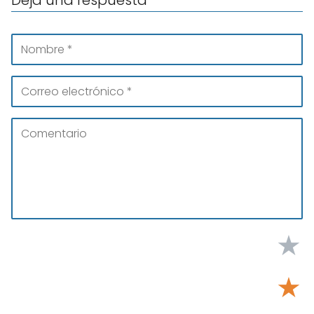
Deja una respuesta
★
★