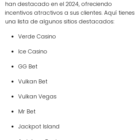
han destacado en el 2024, ofreciendo
incentivos atractivos a sus clientes. Aquí tienes
una lista de algunos sitios destacados:
Verde Casino
Ice Casino
GG Bet
Vulkan Bet
Vulkan Vegas
Mr Bet
Jackpot Island