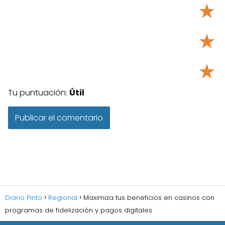
★
★
★
Tu puntuación:
Útil
Diario Pinto
Regional
Maximiza tus beneficios en casinos con
programas de fidelización y pagos digitales