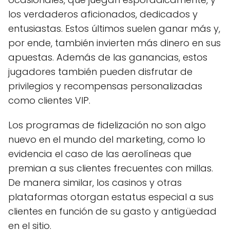
los verdaderos aficionados, dedicados y
entusiastas. Estos últimos suelen ganar más y,
por ende, también invierten más dinero en sus
apuestas. Además de las ganancias, estos
jugadores también pueden disfrutar de
privilegios y recompensas personalizadas
como clientes VIP.
Los programas de fidelización no son algo
nuevo en el mundo del marketing, como lo
evidencia el caso de las aerolíneas que
premian a sus clientes frecuentes con millas.
De manera similar, los casinos y otras
plataformas otorgan estatus especial a sus
clientes en función de su gasto y antigüedad
en el sitio.