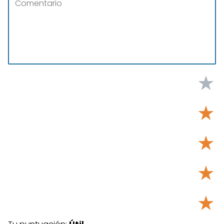
★
★
★
★
★