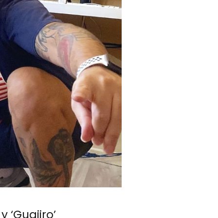
y ‘Guajiro’