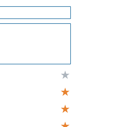
★
★
★
★