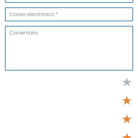
★
★
★
★