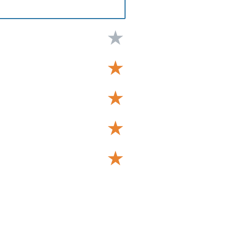
★
★
★
★
★