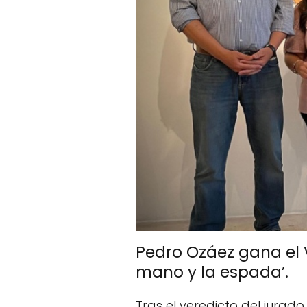
Pedro Ozáez gana el V
mano y la espada’.
Tras el veredicto del jurad