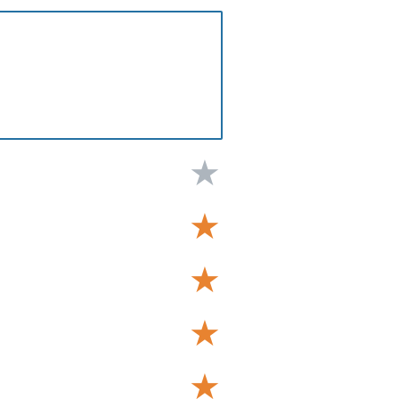
★
★
★
★
★