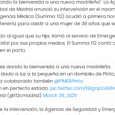
ando la bienvenida a una nueva madrileña”. La A
d de Madrid anunció su intervención en el nacimi
Urgencia Médica (Summa 112) acudió a primera h
a Tenería para asistir a una mujer de 39 años que 
o al igual que su hija, llamó al servicio de Emerg
pital por sus propios medios. El Summa 112 contó
en el parto.
es dando la bienvenida a una nueva madrileña.
 dado a luz a la pequeña en un domicilio de Pinto
Ha colaborado también
@PIMERPinto
.
n en perfecto estado.
pic.twitter.com/N3gnp2JAW
rid (@112cmadrid)
March 26, 2025
re la intervención, la Agencia de Seguridad y Em