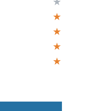
★
★
★
★
★