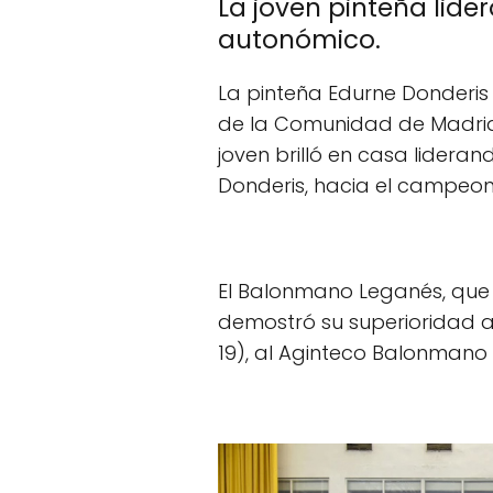
La joven pinteña lid
autonómico.
La pinteña Edurne Donderis f
de la Comunidad de Madri
joven brilló en casa lidera
Donderis, hacia el campeo
El Balonmano Leganés, que lle
demostró su superioridad al
19), al Aginteco Balonmano 