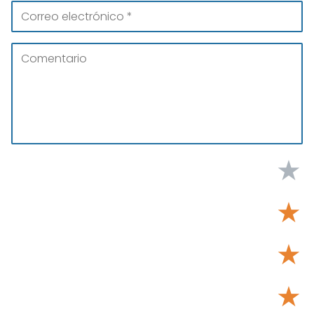
★
★
★
★