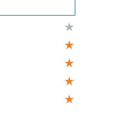
★
★
★
★
★