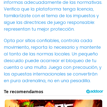
informas adecuadamente de las normativas.
Verifica que la plataforma tenga licencia,
familiarízate con el tema de los impuestos y
sigue las directrices de juego responsable:
representan tu mejor protección.
Opta por sitios confiables, controla cada
movimiento, reporta lo necesario y mantente
al tanto de las normas locales. Un pequeño
descuido puede acarrear el bloqueo de tu
cuenta o una multa. Juega con precaución, y
las apuestas internacionales se convertirán
en pura adrenalina, no en una pesadilla.