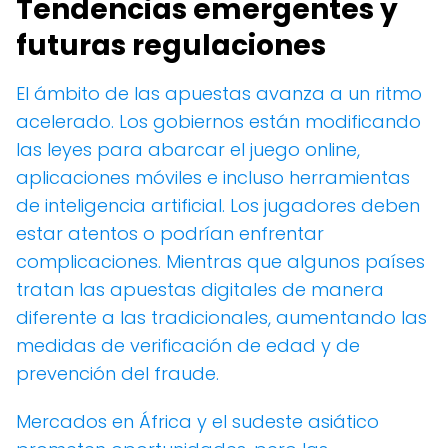
Tendencias emergentes y
futuras regulaciones
El ámbito de las apuestas avanza a un ritmo
acelerado. Los gobiernos están modificando
las leyes para abarcar el juego online,
aplicaciones móviles e incluso herramientas
de inteligencia artificial. Los jugadores deben
estar atentos o podrían enfrentar
complicaciones. Mientras que algunos países
tratan las apuestas digitales de manera
diferente a las tradicionales, aumentando las
medidas de verificación de edad y de
prevención del fraude.
Mercados en África y el sudeste asiático