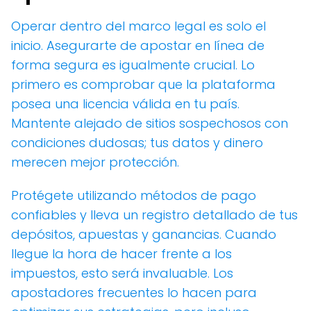
Operar dentro del marco legal es solo el
inicio. Asegurarte de apostar en línea de
forma segura es igualmente crucial. Lo
primero es comprobar que la plataforma
posea una licencia válida en tu país.
Mantente alejado de sitios sospechosos con
condiciones dudosas; tus datos y dinero
merecen mejor protección.
Protégete utilizando métodos de pago
confiables y lleva un registro detallado de tus
depósitos, apuestas y ganancias. Cuando
llegue la hora de hacer frente a los
impuestos, esto será invaluable. Los
apostadores frecuentes lo hacen para