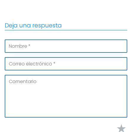
Deja una respuesta
★