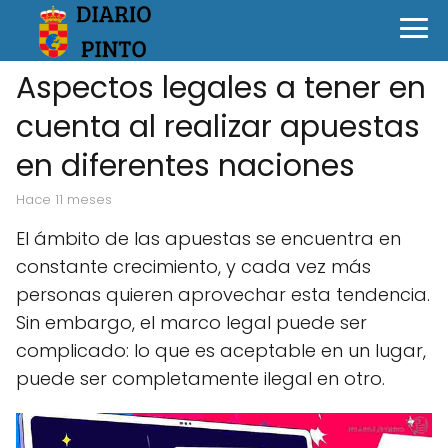
Aspectos legales a tener en
cuenta al realizar apuestas
en diferentes naciones
hace 11 meses
El ámbito de las apuestas se encuentra en
constante crecimiento, y cada vez más
personas quieren aprovechar esta tendencia.
Sin embargo, el marco legal puede ser
complicado: lo que es aceptable en un lugar,
puede ser completamente ilegal en otro.