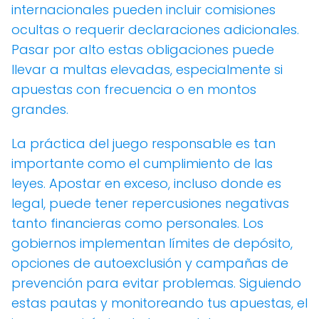
internacionales pueden incluir comisiones
ocultas o requerir declaraciones adicionales.
Pasar por alto estas obligaciones puede
llevar a multas elevadas, especialmente si
apuestas con frecuencia o en montos
grandes.
La práctica del juego responsable es tan
importante como el cumplimiento de las
leyes. Apostar en exceso, incluso donde es
legal, puede tener repercusiones negativas
tanto financieras como personales. Los
gobiernos implementan límites de depósito,
opciones de autoexclusión y campañas de
prevención para evitar problemas. Siguiendo
estas pautas y monitoreando tus apuestas, el