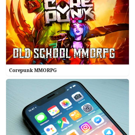
Corepunk MMORPG